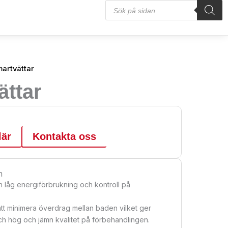
Products
search
artvättar
ttar
lär
Kontakta oss
n
n låg energiförbrukning och kontroll på
 att minimera överdrag mellan baden vilket ger
och hög och jämn kvalitet på förbehandlingen.