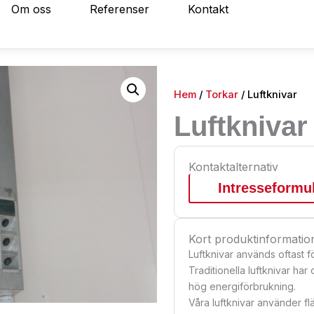
Om oss
Referenser
Kontakt
Hem
/
Torkar
/ Luftknivar
Luftknivar
Kontaktalternativ
Intresseformu
Kort produktinformatio
Luftknivar används oftast fö
Traditionella luftknivar har
hög energiförbrukning.
Våra luftknivar använder fl