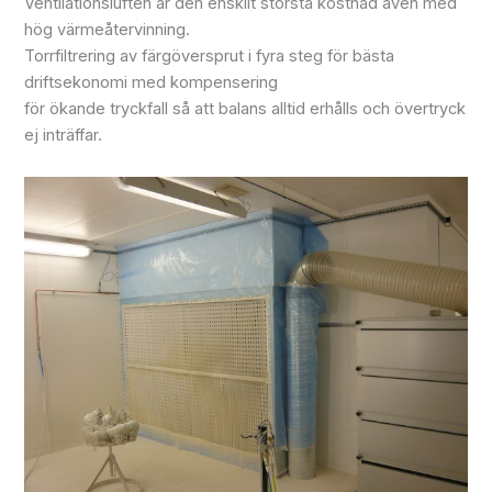
Ventilationsluften är den enskilt största kostnad även med
hög värmeåtervinning.
Torrfiltrering av färgöversprut i fyra steg för bästa
driftsekonomi med kompensering
för ökande tryckfall så att balans alltid erhålls och övertryck
ej inträffar.