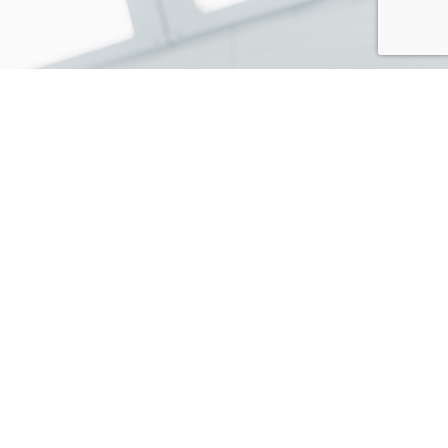
Kontaktformulär
Namn
E-
post
Telefonnummer
Meddelande
Skicka